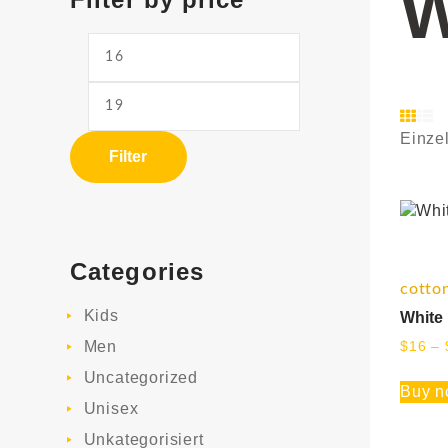
Min.
Max.
Preis
Preis
Einze
Filter
Categories
cotto
Kids
White
Men
$
16
–
Uncategorized
Buy 
Unisex
Unkategorisiert