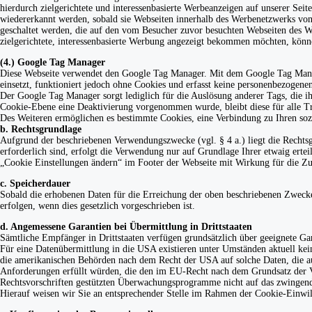
hierdurch zielgerichtete und interessenbasierte Werbeanzeigen auf unserer Se
wiedererkannt werden, sobald sie Webseiten innerhalb des Werbenetzwerks von
geschaltet werden, die auf den vom Besucher zuvor besuchten Webseiten des 
zielgerichtete, interessenbasierte Werbung angezeigt bekommen möchten, könn
(4.) Google Tag Manager
Diese Webseite verwendet den Google Tag Manager. Mit dem Google Tag Manag
einsetzt, funktioniert jedoch ohne Cookies und erfasst keine personenbezogene
Der Google Tag Manager sorgt lediglich für die Auslösung anderer Tags, die i
Cookie-Ebene eine Deaktivierung vorgenommen wurde, bleibt diese für alle T
Des Weiteren ermöglichen es bestimmte Cookies, eine Verbindung zu Ihren sozi
b. Rechtsgrundlage
Aufgrund der beschriebenen Verwendungszwecke (vgl. § 4 a.) liegt die Rechtsg
erforderlich sind, erfolgt die Verwendung nur auf Grundlage Ihrer etwaig ertei
„Cookie Einstellungen ändern“ im Footer der Webseite mit Wirkung für die Zu
c. Speicherdauer
Sobald die erhobenen Daten für die Erreichung der oben beschriebenen Zwecke
erfolgen, wenn dies gesetzlich vorgeschrieben ist.
d. Angemessene Garantien bei Übermittlung in Drittstaaten
Sämtliche Empfänger in Drittstaaten verfügen grundsätzlich über geeignete Ga
Für eine Datenübermittlung in die USA existieren unter Umständen aktuell kei
die amerikanischen Behörden nach dem Recht der USA auf solche Daten, die aus
Anforderungen erfüllt würden, die den im EU-Recht nach dem Grundsatz der V
Rechtsvorschriften gestützten Überwachungsprogramme nicht auf das zwingend
Hierauf weisen wir Sie an entsprechender Stelle im Rahmen der Cookie-Einwil