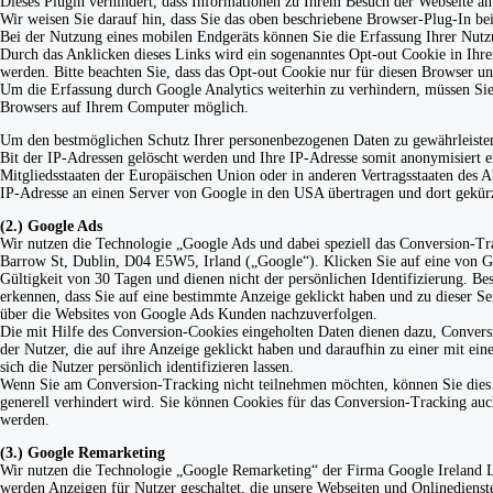
Dieses Plugin verhindert, dass Informationen zu Ihrem Besuch der Webseite an
Wir weisen Sie darauf hin, dass Sie das oben beschriebene Browser-Plug-In b
Bei der Nutzung eines mobilen Endgeräts können Sie die Erfassung Ihrer Nutz
Durch das Anklicken dieses Links wird ein sogenanntes Opt-out Cookie in Ihre
werden. Bitte beachten Sie, dass das Opt-out Cookie nur für diesen Browser u
Um die Erfassung durch Google Analytics weiterhin zu verhindern, müssen Sie 
Browsers auf Ihrem Computer möglich.
Um den bestmöglichen Schutz Ihrer personenbezogenen Daten zu gewährleisten,
Bit der IP-Adressen gelöscht werden und Ihre IP-Adresse somit anonymisiert e
Mitgliedsstaaten der Europäischen Union oder in anderen Vertragsstaaten des
IP-Adresse an einen Server von Google in den USA übertragen und dort gekür
(2.) Google Ads
Wir nutzen die Technologie „Google Ads und dabei speziell das Conversion-Tr
Barrow St, Dublin, D04 E5W5, Irland („Google“). Klicken Sie auf eine von Go
Gültigkeit von 30 Tagen und dienen nicht der persönlichen Identifizierung. B
erkennen, dass Sie auf eine bestimmte Anzeige geklickt haben und zu dieser Se
über die Websites von Google Ads Kunden nachzuverfolgen.
Die mit Hilfe des Conversion-Cookies eingeholten Daten dienen dazu, Convers
der Nutzer, die auf ihre Anzeige geklickt haben und daraufhin zu einer mit ei
sich die Nutzer persönlich identifizieren lassen.
Wenn Sie am Conversion-Tracking nicht teilnehmen möchten, können Sie dies du
generell verhindert wird. Sie können Cookies für das Conversion-Tracking auc
werden.
(3.) Google Remarketing
Wir nutzen die Technologie „Google Remarketing“ der Firma Google Ireland 
werden Anzeigen für Nutzer geschaltet, die unsere Webseiten und Onlinedienst