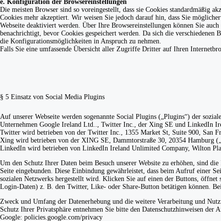
e. Konfiguration der Browsereinstellungen
Die meisten Browser sind so voreingestellt, dass sie Cookies standardmäßig ak
Cookies mehr akzeptiert. Wir weisen Sie jedoch darauf hin, dass Sie mögliche
Webseite deaktiviert werden. Über Ihre Browsereinstellungen können Sie auch b
benachrichtigt, bevor Cookies gespeichert werden. Da sich die verschiedenen B
die Konfigurationsmöglichkeiten in Anspruch zu nehmen.
Falls Sie eine umfassende Übersicht aller Zugriffe Dritter auf Ihren Internetbr
§ 5 Einsatz von Social Media Plugins
Auf unserer Webseite werden sogenannte Social Plugins („Plugins“) der sozia
Unternehmen Google Ireland Ltd.., Twitter Inc., der Xing SE und LinkedIn I
Twitter wird betrieben von der Twitter Inc., 1355 Market St, Suite 900, San 
Xing wird betrieben von der XING SE, Dammtorstraße 30, 20354 Hamburg („
LinkedIn wird betrieben von LinkedIn Ireland Unlimited Company, Wilton Plac
Um den Schutz Ihrer Daten beim Besuch unserer Website zu erhöhen, sind die 
Seite eingebunden. Diese Einbindung gewährleistet, dass beim Aufruf einer Seit
sozialen Netzwerks hergestellt wird. Klicken Sie auf einen der Buttons, öffnet 
Login-Daten) z. B. den Twitter, Like- oder Share-Button betätigen können. Be
Zweck und Umfang der Datenerhebung und die weitere Verarbeitung und Nutzun
Schutz Ihrer Privatsphäre entnehmen Sie bitte den Datenschutzhinweisen der A
Google: policies.google.com/privacy