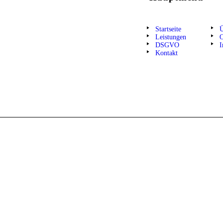
Startseite
Ü
Leistungen
O
DSGVO
I
Kontakt