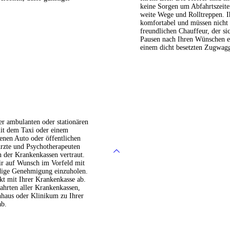
keine Sorgen um Abfahrtszeite
weite Wege und Rolltreppen. I
komfortabel und müssen nicht 
freundlichen Chauffeur, der s
Pausen nach Ihren Wünschen ei
einem dicht besetzten Zugwag
er ambulanten oder stationären
it dem Taxi oder einem
genen Auto oder öffentlichen
rzte und Psychotherapeuten
en der Krankenkassen vertraut.
ir auf Wunsch im Vorfeld mit
dige Genehmigung einzuholen.
kt mit Ihrer Krankenkasse ab.
rten aller Krankenkassen,
nhaus oder Klinikum zu Ihrer
ab.