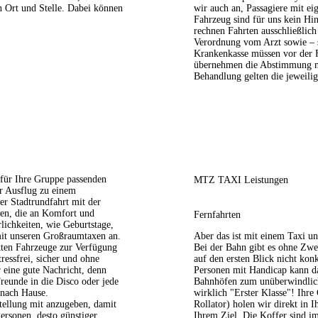
 Ort und Stelle. Dabei können
wir auch an, Passagiere mit ei
Fahrzeug sind für uns kein Hin
rechnen Fahrten ausschließlich
Verordnung vom Arzt sowie – 
Krankenkasse müssen vor der F
übernehmen die Abstimmung mit
Behandlung gelten die jeweili
für Ihre Gruppe passenden
MTZ TAXI Leistungen
hr Ausflug zu einem
er Stadtrundfahrt mit der
nen, die an Komfort und
Fernfahrten
lichkeiten, wie Geburtstage,
 mit unseren Großraumtaxen an.
Aber das ist mit einem Taxi u
kten Fahrzeuge zur Verfügung
Bei der Bahn gibt es ohne Zwei
ressfrei, sicher und ohne
auf den ersten Blick nicht kon
 eine gute Nachricht, denn
Personen mit Handicap kann d
reunde in die Disco oder jede
Bahnhöfen zum unüberwindlich
 nach Hause.
wirklich "Erster Klasse"! Ihre
stellung mit anzugeben, damit
Rollator) holen wir direkt in 
ersonen, desto günstiger
Ihrem Ziel. Die Koffer sind 