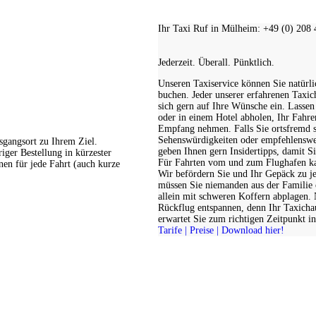
Ihr Taxi Ruf in Mülheim: +49 (0) 208 4
Jederzeit. Überall. Pünktlich.
Unseren Taxiservice können Sie natürli
buchen. Jeder unserer erfahrenen Taxic
sich gern auf Ihre Wünsche ein. Lassen
oder in einem Hotel abholen, Ihr Fahre
Empfang nehmen. Falls Sie ortsfremd s
Sehenswürdigkeiten oder empfehlenswer
gangsort zu Ihrem Ziel.
geben Ihnen gern Insidertipps, damit S
iger Bestellung in kürzester
Für Fahrten vom und zum Flughafen kan
nen für jede Fahrt (auch kurze
Wir befördern Sie und Ihr Gepäck zu je
müssen Sie niemanden aus der Familie 
allein mit schweren Koffern abplagen
Rückflug entspannen, denn Ihr Taxichau
erwartet Sie zum richtigen Zeitpunkt in
Tarife | Preise | Download hier!