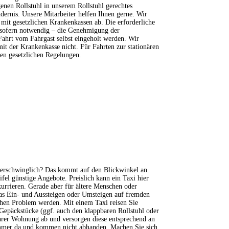
genen Rollstuhl in unserem Rollstuhl gerechtes
dernis. Unsere Mitarbeiter helfen Ihnen gerne. Wir
 mit gesetzlichen Krankenkassen ab. Die erforderliche
sofern notwendig – die Genehmigung der
ahrt vom Fahrgast selbst eingeholt werden. Wir
 der Krankenkasse nicht. Für Fahrten zur stationären
gen gesetzlichen Regelungen.
nerschwinglich? Das kommt auf den Blickwinkel an.
fel günstige Angebote. Preislich kann ein Taxi hier
kurrieren. Gerade aber für ältere Menschen oder
as Ein- und Aussteigen oder Umsteigen auf fremden
en Problem werden. Mit einem Taxi reisen Sie
 Gepäckstücke (ggf. auch den klappbaren Rollstuhl oder
Ihrer Wohnung ab und versorgen diese entsprechend an
immer da und kommen nicht abhanden. Machen Sie sich