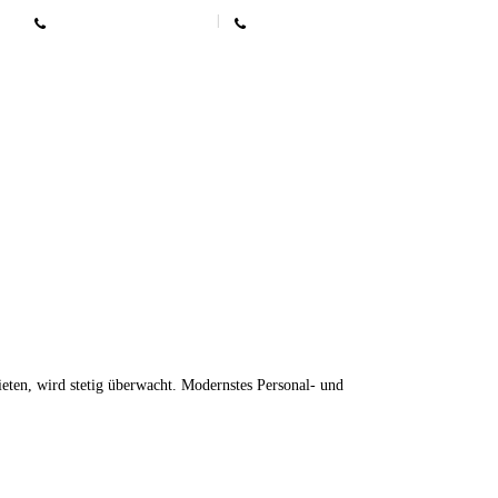
+49 208 / 48 88 88
+49 208 / 42 22 22
eten, wird stetig überwacht. Modernstes Personal- und