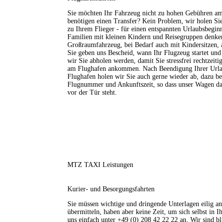
Sie möchten Ihr Fahrzeug nicht zu hohen Gebühren a
benötigen einen Transfer? Kein Problem, wir holen Sie
zu Ihrem Flieger - für einen entspannten Urlaubsbegin
Familien mit kleinen Kindern und Reisegruppen denken 
Großraumfahrzeug, bei Bedarf auch mit Kindersitzen, 
Sie geben uns Bescheid, wann Ihr Flugzeug startet un
wir Sie abholen werden, damit Sie stressfrei rechtzeit
am Flughafen ankommen. Nach Beendigung Ihrer Urla
Flughafen holen wir Sie auch gerne wieder ab, dazu be
Flugnummer und Ankunftszeit, so dass unser Wagen d
vor der Tür steht.
MTZ TAXI Leistungen
Kurier- und Besorgungsfahrten
Sie müssen wichtige und dringende Unterlagen eilig an
übermitteln, haben aber keine Zeit, um sich selbst in I
uns einfach unter +49 (0) 208 42 22 22 an. Wir sind bl