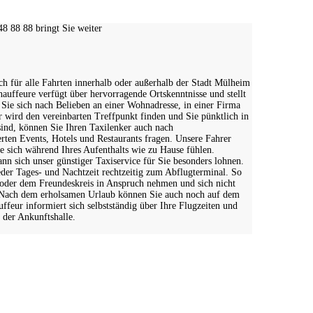
8 88 88 bringt Sie weiter
ch für alle Fahrten innerhalb oder außerhalb der Stadt Mülheim
hauffeure verfügt über hervorragende Ortskenntnisse und stellt
 Sie sich nach Belieben an einer Wohnadresse, in einer Firma
r wird den vereinbarten Treffpunkt finden und Sie pünktlich in
ind, können Sie Ihren Taxilenker auch nach
ten Events, Hotels und Restaurants fragen. Unsere Fahrer
ie sich während Ihres Aufenthalts wie zu Hause fühlen.
n sich unser günstiger Taxiservice für Sie besonders lohnen.
der Tages- und Nachtzeit rechtzeitig zum Abflugterminal. So
oder dem Freundeskreis in Anspruch nehmen und sich nicht
. Nach dem erholsamen Urlaub können Sie auch noch auf dem
ffeur informiert sich selbstständig über Ihre Flugzeiten und
 der Ankunftshalle.