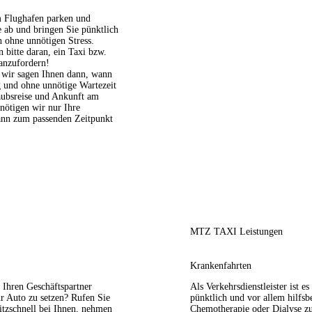
m Flughafen parken und
 ab und bringen Sie pünktlich
n ohne unnötigen Stress.
bitte daran, ein Taxi bzw.
anzufordern!
d wir sagen Ihnen dann, wann
ig und ohne unnötige Wartezeit
ubsreise und Ankunft am
nötigen wir nur Ihre
ann zum passenden Zeitpunkt
MTZ TAXI Leistungen
Krankenfahrten
 Ihren Geschäftspartner
Als Verkehrsdienstleister ist es
hr Auto zu setzen? Rufen Sie
pünktlich und vor allem hilfsb
itzschnell bei Ihnen, nehmen
Chemotherapie oder Dialyse zu