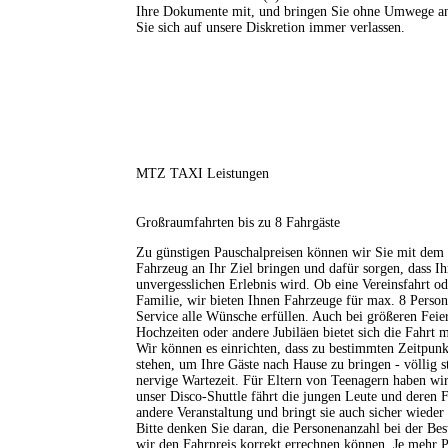
Ihre Dokumente mit, und bringen Sie ohne Umwege an
Sie sich auf unsere Diskretion immer verlassen.
MTZ TAXI Leistungen
Großraumfahrten bis zu 8 Fahrgäste
Zu günstigen Pauschalpreisen können wir Sie mit dem 
Fahrzeug an Ihr Ziel bringen und dafür sorgen, dass I
unvergesslichen Erlebnis wird. Ob eine Vereinsfahrt od
Familie, wir bieten Ihnen Fahrzeuge für max. 8 Perso
Service alle Wünsche erfüllen. Auch bei größeren Feier
Hochzeiten oder andere Jubiläen bietet sich die Fahrt
Wir können es einrichten, dass zu bestimmten Zeitpun
stehen, um Ihre Gäste nach Hause zu bringen - völlig st
nervige Wartezeit. Für Eltern von Teenagern haben wir
unser Disco-Shuttle fährt die jungen Leute und deren F
andere Veranstaltung und bringt sie auch sicher wieder
Bitte denken Sie daran, die Personenanzahl bei der Be
wir den Fahrpreis korrekt errechnen können. Je mehr P