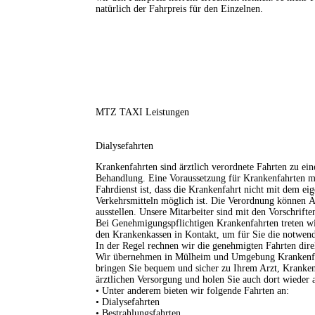
natürlich der Fahrpreis für den Einzelnen.
HOME
ÜBER UNS
MTZ TAXI Leistungen
LEISTUNGEN
Dialysefahrten
ONLINE BUCHEN
Krankenfahrten sind ärztlich verordnete Fahrten zu ein
Behandlung. Eine Voraussetzung für Krankenfahrten m
Fahrdienst ist, dass die Krankenfahrt nicht mit dem ei
Verkehrsmitteln möglich ist. Die Verordnung können Ä
KONTAKT
ausstellen. Unsere Mitarbeiter sind mit den Vorschrift
Bei Genehmigungspflichtigen Krankenfahrten treten w
den Krankenkassen in Kontakt, um für Sie die notwen
IMPRESSUM
In der Regel rechnen wir die genehmigten Fahrten dire
Wir übernehmen in Mülheim und Umgebung Krankenfah
bringen Sie bequem und sicher zu Ihrem Arzt, Kranke
ärztlichen Versorgung und holen Sie auch dort wieder 
• Unter anderem bieten wir folgende Fahrten an:
• Dialysefahrten
• Bestrahlungsfahrten