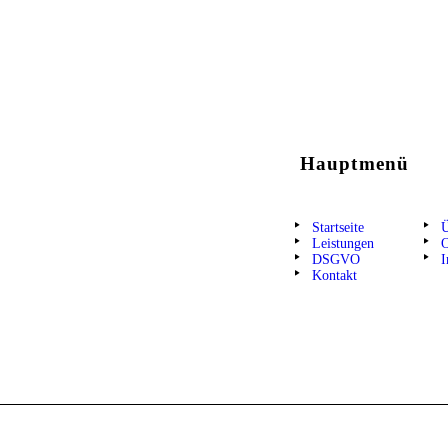
Hauptmenü
Startseite
Ü
Leistungen
O
DSGVO
I
Kontakt