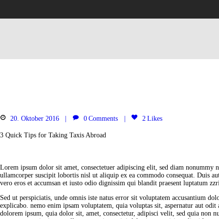
20. Oktober 2016
0
Comments
2
Likes
3 Quick Tips for Taking Taxis Abroad
Lorem ipsum dolor sit amet, consectetuer adipiscing elit, sed diam nonummy ni
ullamcorper suscipit lobortis nisl ut aliquip ex ea commodo consequat. Duis aute
vero eros et accumsan et iusto odio dignissim qui blandit praesent luptatum zzril
Sed ut perspiciatis, unde omnis iste natus error sit voluptatem accusantium dol
explicabo. nemo enim ipsam voluptatem, quia voluptas sit, aspernatur aut odit 
dolorem ipsum, quia dolor sit, amet, consectetur, adipisci velit, sed quia n